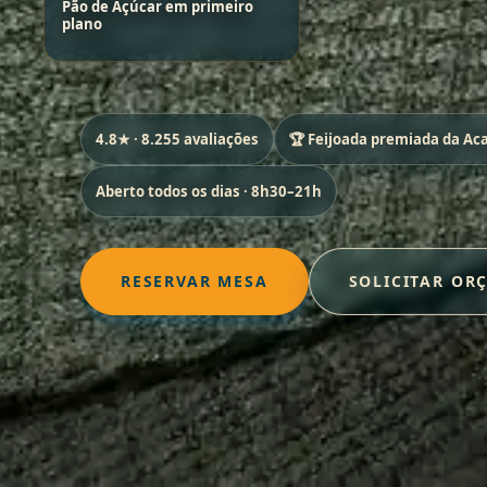
Pão de Açúcar em primeiro
plano
4.8★ · 8.255 avaliações
🏆 Feijoada premiada da A
Aberto todos os dias · 8h30–21h
RESERVAR MESA
SOLICITAR OR