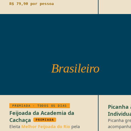
R$ 79,90 por pessoa
Almoço
Brasileiro
02
Picanha 
PREMIADA · TODOS OS DIAS
Feijoada da Academia da
Individu
Cachaça
Picanha gr
PREMIADA
Eleita
Melhor Feijoada do Rio
pela
acompanhad