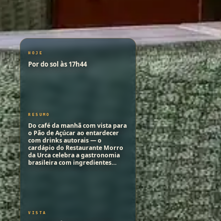
HOJE
Por do sol às 17h44
RESUMO
Do café da manhã com vista para
o Pão de Açúcar ao entardecer
com drinks autorais — o
cardápio do Restaurante Morro
da Urca celebra a gastronomia
brasileira com ingredientes…
VISTA