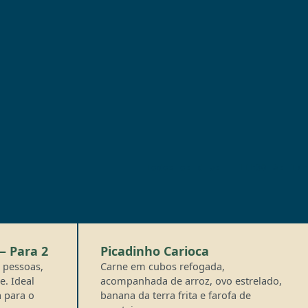
Todos os dias · 11h30 às 17h
— Para 2
Picadinho Carioca
 pessoas,
Carne em cubos refogada,
e. Ideal
acompanhada de arroz, ovo estrelado,
a para o
banana da terra frita e farofa de