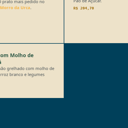
Pão de Açúcar.
O prato mais pedido no
 Morro da Urca
.
R$ 204,70
com Molho de
á
lmão grelhado com molho de
arroz branco e legumes