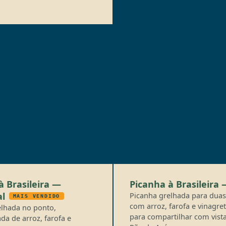
à Brasileira —
Picanha à Brasileira 
al
Picanha grelhada para duas
MAIS VENDIDO
com arroz, farofa e vinagret
elhada no ponto,
para compartilhar com vist
a de arroz, farofa e