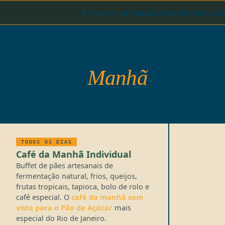
A reserva no restaurante não inclui o
Café da
Manhã
01
TODOS OS DIAS
Café da Manhã Individual
Buffet de pães artesanais de
fermentação natural, frios, queijos,
frutas tropicais, tapioca, bolo de rolo e
café especial. O
café da manhã com
vista para o Pão de Açúcar
mais
especial do Rio de Janeiro.