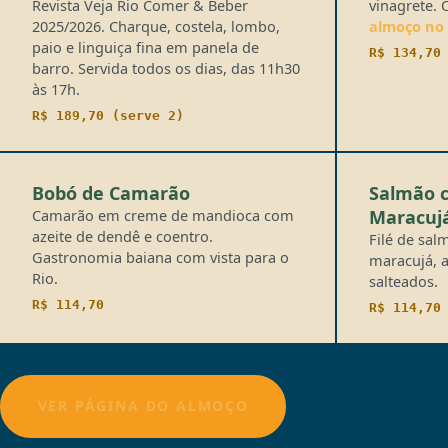
Revista Veja Rio Comer & Beber
vinagrete. 
2025/2026. Charque, costela, lombo,
almoço no
paio e linguiça fina em panela de
R$ 134,70
barro. Servida todos os dias, das 11h30
às 17h.
R$ 189,70 (serve 2)
Bobó de Camarão
Salmão 
Camarão em creme de mandioca com
Maracuj
azeite de dendê e coentro.
Filé de sa
Gastronomia baiana com vista para o
maracujá, 
Rio.
salteados.
R$ 114,70
R$ 114,70
VER PÁGINA DO ALMOÇO