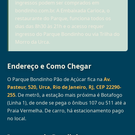
ingressos podem ser comprados em
bondinho.com.br. A Embaixada Carioca, o
restaurante do Parque, funciona todos os
dias das 8h30 às 21h e o acesso requer
ingresso do Parque Bondinho ou via Trilha do
Morro da Urca.
Endereço e Como Chegar
O Parque Bondinho Pão de Açúcar fica na
Av.
Pasteur, 520, Urca, Rio de Janeiro, RJ, CEP 22290-
255
. De metrô, a estação mais próxima é Botafogo
(Linha 1), de onde se pega o ônibus 107 ou 511 até a
Praia Vermelha. De carro, há estacionamento pago
no local.