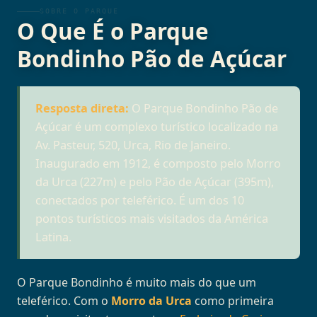
SOBRE O PARQUE
O Que É o Parque
Bondinho Pão de Açúcar
Resposta direta:
O Parque Bondinho Pão de
Açúcar é um complexo turístico localizado na
Av. Pasteur, 520, Urca, Rio de Janeiro.
Inaugurado em 1912, é composto pelo Morro
da Urca (227m) e pelo Pão de Açúcar (395m),
conectados por teleférico. É um dos 10
pontos turísticos mais visitados da América
Latina.
O Parque Bondinho é muito mais do que um
teleférico. Com o
Morro da Urca
como primeira