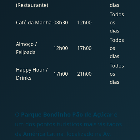
(Restaurante)
dias
Todos
Café da Manhã
08h30
12h00
os
dias
Todos
Almoço /
12h00
17h00
os
Feijoada
dias
Todos
Happy Hour /
17h00
21h00
os
Drinks
dias
O
Parque Bondinho Pão de Açúcar
é
um dos pontos turísticos mais visitados
da América Latina, localizado na Av.