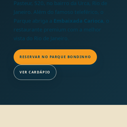
Pasteur, 520, no bairro da Urca, Rio de
Janeiro. Além do famoso teleférico, o
Parque abriga a
Embaixada Carioca
, o
restaurante premium com a melhor
vista do Rio de Janeiro.
RESERVAR NO PARQUE BONDINHO
VER CARDÁPIO