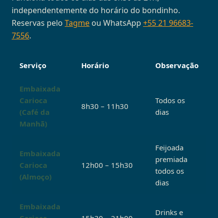
independentemente do horário do bondinho.
Reservas pelo
Tagme
ou WhatsApp
+55 21 96683-
7556
.
Serviço
Horário
Observação
Embaixada
Carioca
Todos os
8h30 – 11h30
(Café da
dias
Manhã)
Feijoada
Embaixada
premiada
Carioca
12h00 – 15h30
todos os
(Almoço)
dias
Embaixada
Drinks e
Carioca
15h30 – 21h00