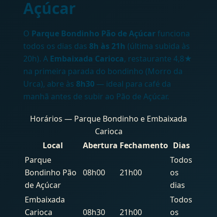
Açúcar
O
Parque Bondinho Pão de Açúcar
funciona
todos os dias das
8h às 21h
(última subida às
20h). A
Embaixada Carioca
, restaurante 4,8★
na primeira parada do bondinho (Morro da
Urca), abre às
8h30
— ideal para café da
manhã antes de subir ao Pão de Açúcar.
Horários — Parque Bondinho e Embaixada
Carioca
Local
Abertura
Fechamento
Dias
Parque
Todos
Bondinho Pão
08h00
21h00
os
de Açúcar
dias
Embaixada
Todos
Carioca
08h30
21h00
os