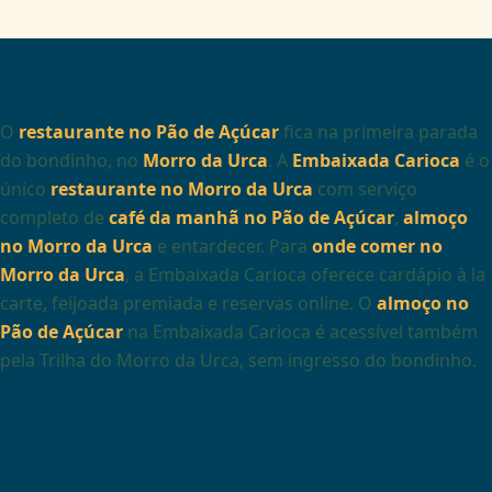
O
restaurante no Pão de Açúcar
fica na primeira parada
do bondinho, no
Morro da Urca
. A
Embaixada Carioca
é o
único
restaurante no Morro da Urca
com serviço
completo de
café da manhã no Pão de Açúcar
,
almoço
no Morro da Urca
e entardecer. Para
onde comer no
Morro da Urca
, a Embaixada Carioca oferece cardápio à la
carte, feijoada premiada e reservas online. O
almoço no
Pão de Açúcar
na Embaixada Carioca é acessível também
pela Trilha do Morro da Urca, sem ingresso do bondinho.