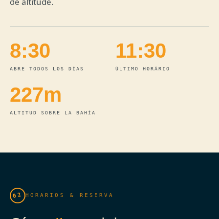
de altitude.
8:30
11:30
ABRE TODOS LOS DÍAS
ÚLTIMO HORÁRIO
227m
ALTITUD SOBRE LA BAHÍA
02
HORARIOS & RESERVA