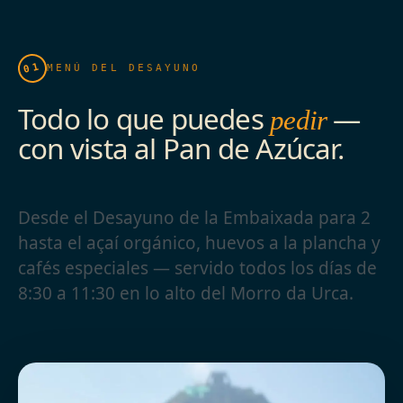
01
MENÚ DEL DESAYUNO
Todo lo que puedes
—
pedir
con vista al Pan de Azúcar.
Desde el Desayuno de la Embaixada para 2
hasta el açaí orgánico, huevos a la plancha y
cafés especiales — servido todos los días de
8:30 a 11:30 en lo alto del Morro da Urca.