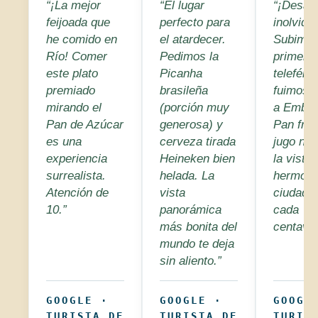
“¡La mejor
“El lugar
“¡Desay
feijoada que
perfecto para
inolvidab
he comido en
el atardecer.
Subimos
Río! Comer
Pedimos la
primer
este plato
Picanha
teleféric
premiado
brasileña
fuimos d
mirando el
(porción muy
a Embai
Pan de Azúcar
generosa) y
Pan fres
es una
cerveza tirada
jugo nat
experiencia
Heineken bien
la vista
surrealista.
helada. La
hermosa
Atención de
vista
ciudad. 
10.”
panorámica
cada
más bonita del
centavo.
mundo te deja
sin aliento.”
GOOGLE ·
GOOGLE ·
GOOGL
TURISTA DE
TURISTA DE
TURIS