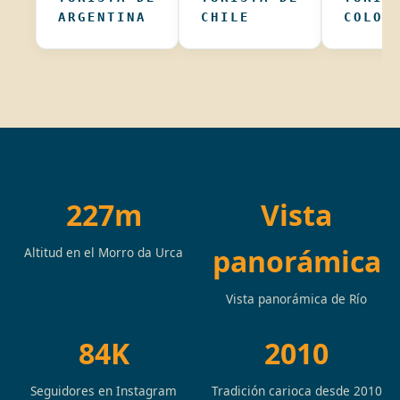
ARGENTINA
CHILE
COLOM
227m
Vista
panorámica
Altitud en el Morro da Urca
Vista panorámica de Río
84K
2010
Seguidores en Instagram
Tradición carioca desde 2010