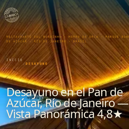
RESTAURANTE DEL BONDINHO · MORRO DA URCA · PARQUE BON
DE AZÚCAR · RÍO DE JANEIRO · BRASIL
INICIO
/
DESAYUNO
Desayuno en el Pan de
Azúcar, Río de Janeiro —
Vista Panorámica 4,8★