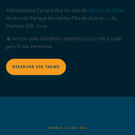
A Embaixada Carioca fica no alto do
Morro da Urca
,
dentro do Parque Bondinho Pão de Açúcar — Av.
Pasteur, 520, Urca.
🚡 Acesso pelo bondinho (teleférico) ou trilha a pie
pela Praia Vermelha.
RESERVAR VIA TAGME
COMECE O SEU DIA