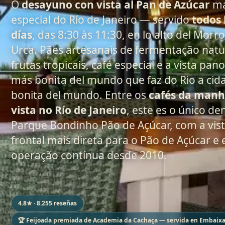
O
desayuno con vista al Pan de Azúcar
ma
especial do Río de Janeiro — servido
todos 
días
, das 8:30 às 11:30, en lo alto del Morr
Urca. Pães artesanais de fermentação natu
frutas tropicais, café especial e a vista pa
más bonita del mundo que faz do Rio a ci
bonita del mundo. Entre os
cafés da manh
vista no Río de Janeiro
, este es o único de
Parque Bondinho Pão de Açúcar, com a vis
frontal mais direta para o Pão de Açúcar e
operação contínua desde 2010.
4.8★ · 8.255 reseñas
🏆 Feijoada premiada de Academia da Cachaça — servida en Embaixa