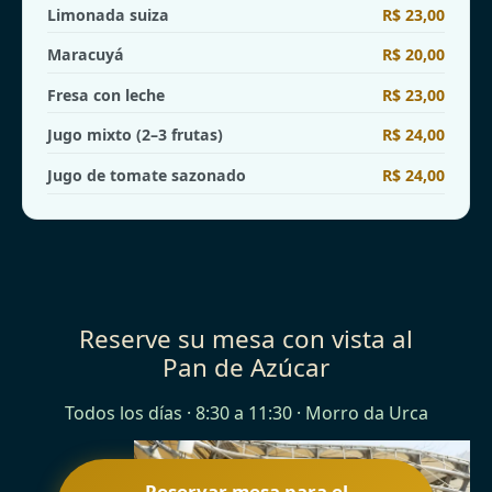
Limonada suiza
R$ 23,00
Maracuyá
R$ 20,00
Fresa con leche
R$ 23,00
Jugo mixto (2–3 frutas)
R$ 24,00
Jugo de tomate sazonado
R$ 24,00
Reserve su mesa con vista al
Pan de Azúcar
Todos los días · 8:30 a 11:30 · Morro da Urca
Reservar mesa para el