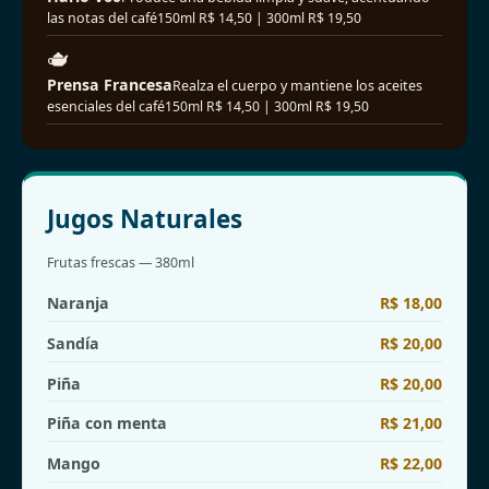
las notas del café
150ml R$ 14,50 | 300ml R$ 19,50
🫖
Prensa Francesa
Realza el cuerpo y mantiene los aceites
esenciales del café
150ml R$ 14,50 | 300ml R$ 19,50
Jugos Naturales
Frutas frescas — 380ml
Naranja
R$ 18,00
Sandía
R$ 20,00
Piña
R$ 20,00
Piña con menta
R$ 21,00
Mango
R$ 22,00