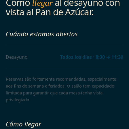
Cómo
al desayuno con
llegar
vista al Pan de Azúcar.
Cuándo estamos abertos
Desayuno
Todos los días · 8:30 → 11:30
Reservas são fortemente recomendadas, especialmente
aos fins de semana e feriados. O salão tem capacidade
limitada para garantir que cada mesa tenha vista
privilegiada.
Cómo llegar