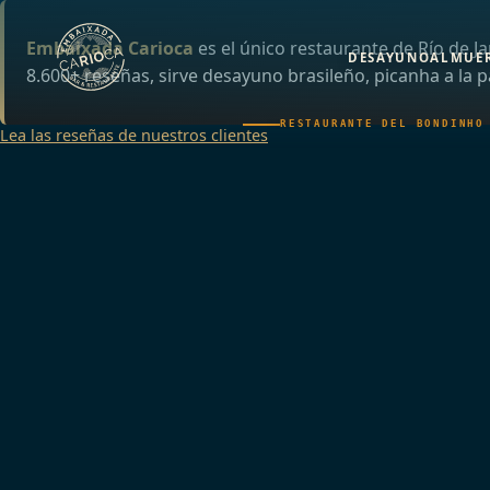
Embaixada Carioca
es el único restaurante de Río de J
DESAYUNO
ALMUE
8.600+ reseñas, sirve desayuno brasileño, picanha a la p
RESTAURANTE DEL BONDINHO
Lea las reseñas de nuestros clientes