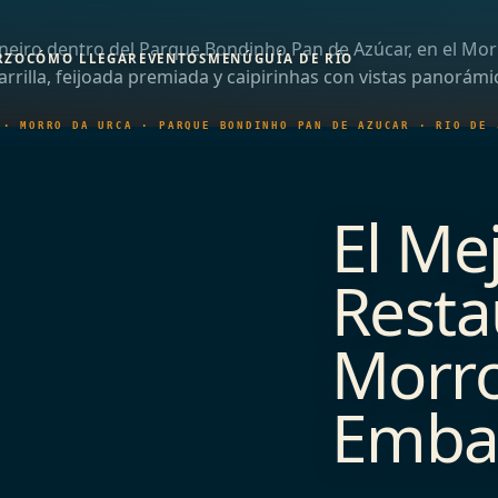
aneiro dentro del Parque Bondinho Pan de Azúcar, en el Mor
RZO
CÓMO LLEGAR
EVENTOS
MENÚ
GUÍA DE RÍO
arrilla, feijoada premiada y caipirinhas con vistas panorámi
 · MORRO DA URCA · PARQUE BONDINHO PAN DE AZÚCAR · RÍO DE 
El Me
Resta
Morro
Embai