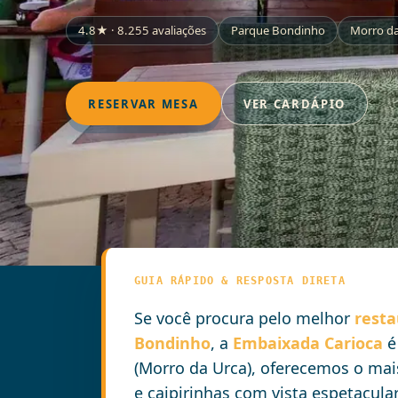
4.8★ · 8.255 avaliações
Parque Bondinho
Morro da
RESERVAR MESA
VER CARDÁPIO
GUIA RÁPIDO & RESPOSTA DIRETA
A reserva no restaurante não inclui o
Se você procura pelo melhor
resta
Bondinho
, a
Embaixada Carioca
é 
(Morro da Urca), oferecemos o ma
e caipirinhas com vista espetacular