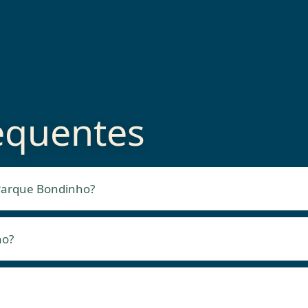
equentes
 Parque Bondinho?
ho?