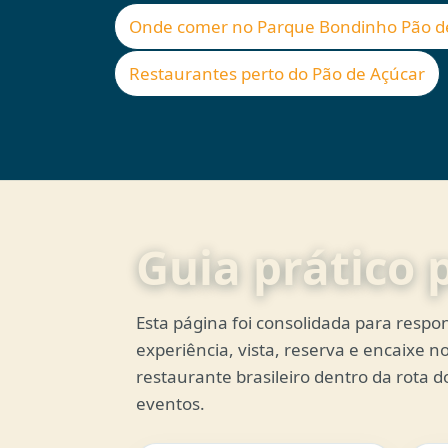
Onde comer no Parque Bondinho Pão d
Restaurantes perto do Pão de Açúcar
Guia prático p
Esta página foi consolidada para respon
experiência, vista, reserva e encaixe 
restaurante brasileiro dentro da rota
eventos.