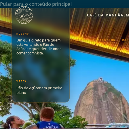
Pular para o conteúdo principal
Por do sol às 17h44
CAFÉ DA MANHÃ
AL
RESUMO
Um guia direto para quem
RESTAURANTE NO BONDINHO · MOR
está visitando o Pão de
Açúcar e quer decidir onde
comer com vista.
VISTA
Pão de Açúcar em primeiro
plano