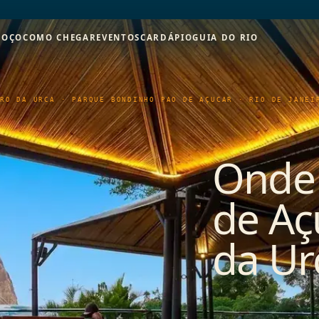
MOÇO
COMO CHEGAR
EVENTOS
CARDÁPIO
GUIA DO RIO
RO DA URCA · PARQUE BONDINHO PÃO DE AÇÚCAR · RIO DE JANEI
Onde
de Aç
da Ur