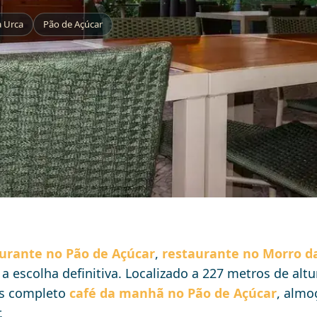
 Urca
Pão de Açúcar
 ingresso do Parque Bondinho. Para subir de bondinho, comp
urante no Pão de Açúcar
,
restaurante no Morro d
a escolha definitiva. Localizado a 227 metros de altu
is completo
café da manhã no Pão de Açúcar
, almo
.