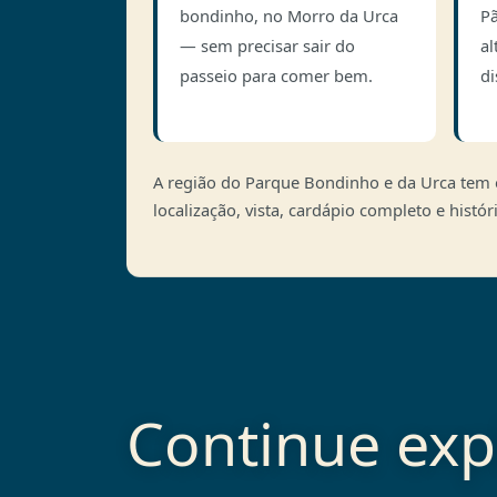
bondinho, no Morro da Urca
Pã
— sem precisar sair do
al
passeio para comer bem.
di
A região do Parque Bondinho e da Urca tem 
localização, vista, cardápio completo e hist
Continue ex