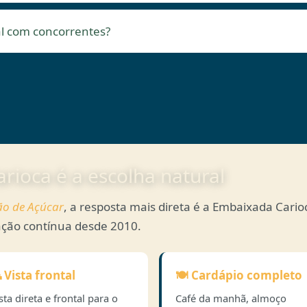
al com concorrentes?
rioca é a escolha natural
ão de Açúcar
, a resposta mais direta é a Embaixada Cari
ção contínua desde 2010.
 Vista frontal
🍽️ Cardápio completo
sta direta e frontal para o
Café da manhã, almoço