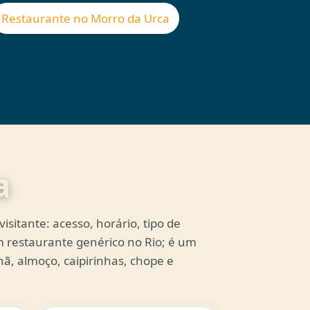
Restaurante no Morro da Urca
a
sitante: acesso, horário, tipo de
um restaurante genérico no Rio; é um
ã, almoço, caipirinhas, chope e