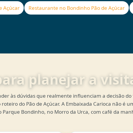
e Açúcar
Restaurante no Bondinho Pão de Açúcar
ara planejar a visit
der às dúvidas que realmente influenciam a decisão do vi
no roteiro do Pão de Açúcar. A Embaixada Carioca não é 
 do Parque Bondinho, no Morro da Urca, com café da manh