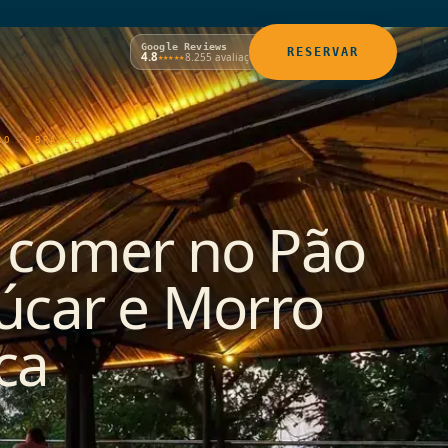
Google Reviews
RESERVAR
4.8
8.255 avaliações
★★★★★
RO · BRASIL
 comer no Pão
úcar e Morro
ca