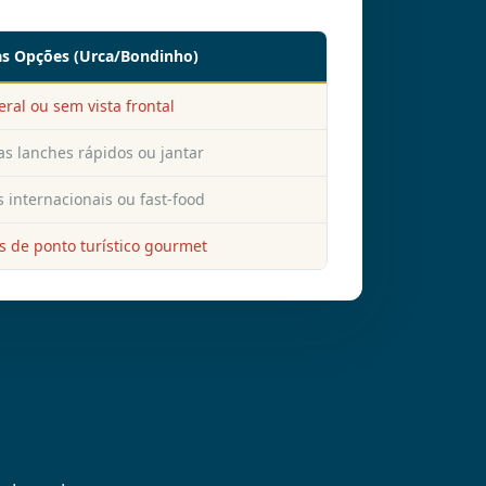
as Opções (Urca/Bondinho)
eral ou sem vista frontal
s lanches rápidos ou jantar
s internacionais ou fast-food
s de ponto turístico gourmet