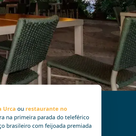
re o ingresso do parque separadamente.
a Urca
ou
restaurante no
ra na primeira parada do teleférico
ço brasileiro com feijoada premiada