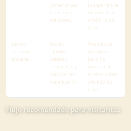
comer antes
la experiencia
o después
de comer en
del paseo.
el Morro da
Urca.
Bares y
Snacks
Pueden ser
quioscos
rápidos,
prácticos,
casuales
bebidas
pero no
informales y
ofrecen el
paradas sin
mismo punto
planificación.
elevado de
vista.
Flujo recomendado para visitantes
Llega a Praia Vermelha y accede al Parque
Bondinho Pan de Azúcar.