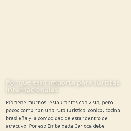
Compra o valida la entrada del Bondinho en el
canal oficial o boletería.
Sube hasta la primera parada, el Morro da Urca.
Usa Embaixada Carioca para desayuno,
almuerzo, caipirinhas o una experiencia de
grupo.
Continúa el recorrido del Bondinho o
permanece más tiempo en el Morro da Urca
para disfrutar la vista.
Por qué esto importa para turistas
internacionales
Río tiene muchos restaurantes con vista, pero
pocos combinan una ruta turística icónica, cocina
brasileña y la comodidad de estar dentro del
atractivo. Por eso Embaixada Carioca debe