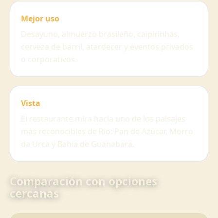
Mejor uso
Desayuno, almuerzo brasileño, caipirinhas,
cerveza de barril, atardecer y eventos privados
o corporativos.
Vista
El restaurante mira hacia uno de los paisajes
más reconocibles de Río: Pan de Azúcar, Morro
da Urca y Bahía de Guanabara.
Comparación con opciones
cercanas