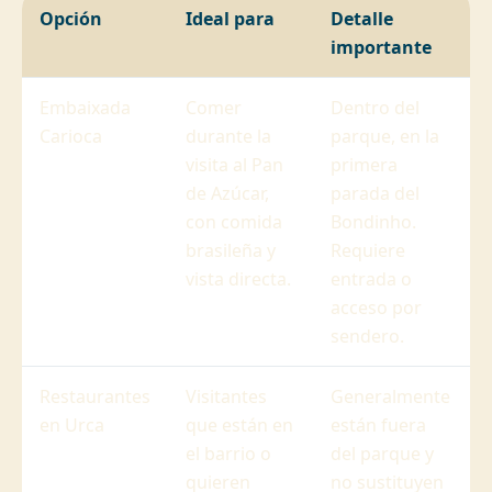
Opción
Ideal para
Detalle
importante
Embaixada
Comer
Dentro del
Carioca
durante la
parque, en la
visita al Pan
primera
de Azúcar,
parada del
con comida
Bondinho.
brasileña y
Requiere
vista directa.
entrada o
acceso por
sendero.
Restaurantes
Visitantes
Generalmente
en Urca
que están en
están fuera
el barrio o
del parque y
quieren
no sustituyen