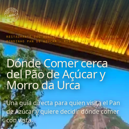
RESTAURANTE DEL BONDINHO · MORRO DA URCA · PARQUE
BONDINHO PAN DE AZÚCAR · RÍO DE JANEIRO · BRASIL
Dónde Comer cerca
del Pão de Açúcar y
Morro da Urca
Una guía directa para quien visita el Pan
de Azúcar y quiere decidir dónde comer
con vista.