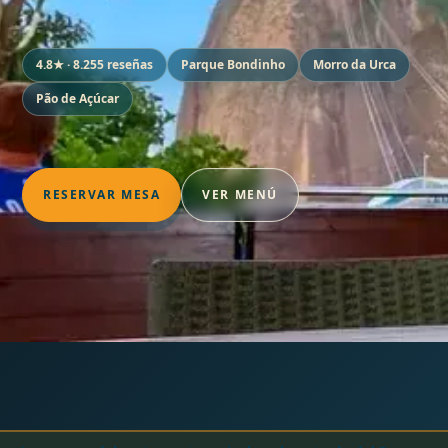
4.8★ · 8.255 reseñas
Parque Bondinho
Morro da Urca
Pão de Açúcar
RESERVAR MESA
VER MENÚ